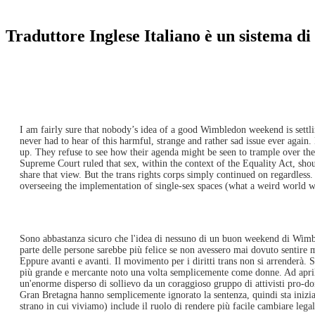
Traduttore Inglese Italiano è un sistema di 
I am fairly sure that nobody’s idea of a good Wimbledon weekend is settlin
never had to hear of this harmful, strange and rather sad issue ever again.
up. They refuse to see how their agenda might be seen to trample over the
Supreme Court ruled that sex, within the context of the Equality Act, sho
share that view. But the trans rights corps simply continued on regardless.
overseeing the implementation of single-sex spaces (what a weird world we 
Sono abbastanza sicuro che l'idea di nessuno di un buon weekend di Wimbledo
parte delle persone sarebbe più felice se non avessero mai dovuto sentire m
Eppure avanti e avanti. Il movimento per i diritti trans non si arrenderà. Si
più grande e mercante noto una volta semplicemente come donne. Ad aprile l
un'enorme disperso di sollievo da un coraggioso gruppo di attivisti pro-d
Gran Bretagna hanno semplicemente ignorato la sentenza, quindi sta inizia
strano in cui viviamo) include il ruolo di rendere più facile cambiare lega