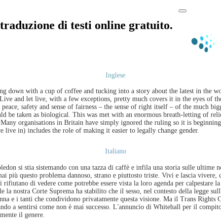
traduzione di testi online gratuito.
Inglese
g down with a cup of coffee and tucking into a story about the latest in the wo
 Live and let live, with a few exceptions, pretty much covers it in the eyes of 
 peace, safety and sense of fairness – the sense of right itself – of the much 
uld be taken as biological. This was met with an enormous breath-letting of re
 Many organisations in Britain have simply ignored the ruling so it is beginning
live in) includes the role of making it easier to legally change gender.
Italiano
n si stia sistemando con una tazza di caffè e infila una storia sulle ultime nov
ai più questo problema dannoso, strano e piuttosto triste. Vivi e lascia vivere,
 rifiutano di vedere come potrebbe essere vista la loro agenda per calpestare la p
a nostra Corte Suprema ha stabilito che il sesso, nel contesto della legge sull
onna e i tanti che condividono privatamente questa visione. Ma il Trans Rights
ndo a sentirsi come non è mai successo. L'annuncio di Whitehall per il compito
lmente il genere.