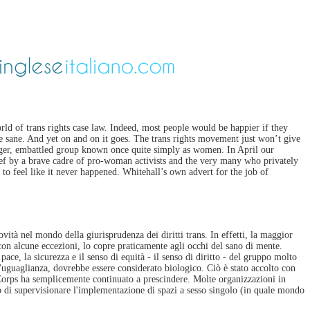
rld of trans rights case law. Indeed, most people would be happier if they
the sane. And yet on and on it goes. The trans rights movement just won’t give
bigger, embattled group known once quite simply as women. In April our
lief by a brave cadre of pro-woman activists and the very many who privately
 to feel like it never happened. Whitehall’s own advert for the job of
ità nel mondo della giurisprudenza dei diritti trans. In effetti, la maggior
 con alcune eccezioni, lo copre praticamente agli occhi del sano di mente.
ace, la sicurezza e il senso di equità - il senso di diritto - del gruppo molto
'uguaglianza, dovrebbe essere considerato biologico. Ciò è stato accolto con
 Corps ha semplicemente continuato a prescindere. Molte organizzazioni in
 di supervisionare l'implementazione di spazi a sesso singolo (in quale mondo