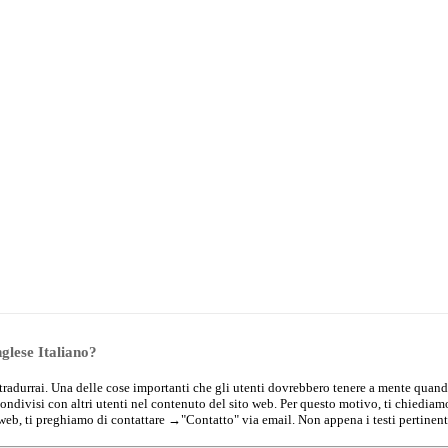
nglese Italiano?
che tradurrai. Una delle cose importanti che gli utenti dovrebbero tenere a mente quand
condivisi con altri utenti nel contenuto del sito web. Per questo motivo, ti chiedia
 web, ti preghiamo di contattare →
"Contatto"
via email. Non appena i testi pertinent