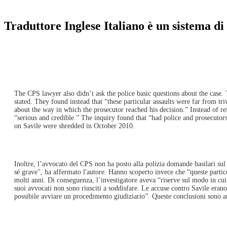
Traduttore Inglese Italiano è un sistema di 
The CPS lawyer also didn’t ask the police basic questions about the case. T
stated. They found instead that “these particular assaults were far from t
about the way in which the prosecutor reached his decision.” Instead of ref
“serious and credible.” The inquiry found that “had police and prosecutor
on Savile were shredded in October 2010.
Inoltre, l’avvocato del CPS non ha posto alla polizia domande basilari sul 
sé grave", ha affermato l'autore. Hanno scoperto invece che “queste partico
molti anni. Di conseguenza, l’investigatore aveva “riserve sul modo in cui i
suoi avvocati non sono riusciti a soddisfare. Le accuse contro Savile erano
possibile avviare un procedimento giudiziario”. Queste conclusioni sono anco