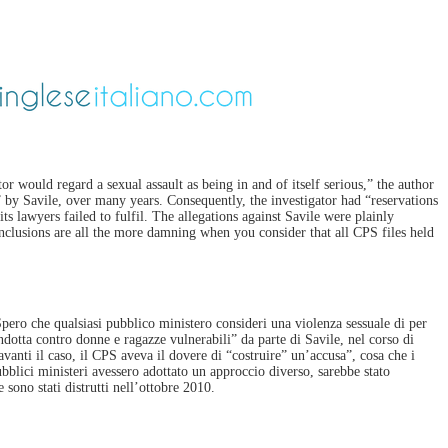
r would regard a sexual assault as being in and of itself serious,” the author
” by Savile, over many years. Consequently, the investigator had “reservations
s lawyers failed to fulfil. The allegations against Savile were plainly
nclusions are all the more damning when you consider that all CPS files held
Spero che qualsiasi pubblico ministero consideri una violenza sessuale di per
ndotta contro donne e ragazze vulnerabili” da parte di Savile, nel corso di
vanti il ​​caso, il CPS aveva il dovere di “costruire” un’accusa”, cosa che i
ubblici ministeri avessero adottato un approccio diverso, sarebbe stato
 sono stati distrutti nell’ottobre 2010.