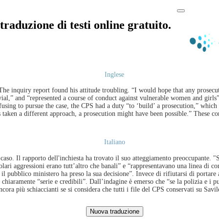
traduzione di testi online gratuito.
Inglese
he inquiry report found his attitude troubling. “I would hope that any prosecuto
rivial,” and “represented a course of conduct against vulnerable women and girls
using to pursue the case, the CPS had a duty “to ‘build’ a prosecution,” which it
s taken a different approach, a prosecution might have been possible.” These co
Italiano
caso. Il rapporto dell'inchiesta ha trovato il suo atteggiamento preoccupante. "
lari aggressioni erano tutt’altro che banali” e “rappresentavano una linea di co
l pubblico ministero ha preso la sua decisione”. Invece di rifiutarsi di portare a
 chiaramente “serie e credibili”. Dall’indagine è emerso che “se la polizia e i p
ra più schiaccianti se si considera che tutti i file del CPS conservati su Savile