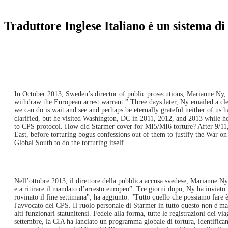
Traduttore Inglese Italiano è un sistema di 
In October 2013, Sweden’s director of public prosecutions, Marianne Ny, w
withdraw the European arrest warrant.” Three days later, Ny emailed a cle
we can do is wait and see and perhaps be eternally grateful neither of us
clarified, but he visited Washington, DC in 2011, 2012, and 2013 while he 
to CPS protocol. How did Starmer cover for MI5/MI6 torture? After 9/11, 
East, before torturing bogus confessions out of them to justify the War o
Global South to do the torturing itself.
Nell’ottobre 2013, il direttore della pubblica accusa svedese, Marianne Ny
e a ritirare il mandato d’arresto europeo”. Tre giorni dopo, Ny ha inviato
rovinato il fine settimana", ha aggiunto. "Tutto quello che possiamo fare 
l'avvocato del CPS. Il ruolo personale di Starmer in tutto questo non è m
alti funzionari statunitensi. Fedele alla forma, tutte le registrazioni de
settembre, la CIA ha lanciato un programma globale di tortura, identificando