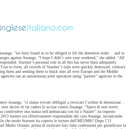
Assange, “we have found us to be obliged to lift the detention order… and to
harges against Assange. “I hope I didn’t ruin your weekend,” she added. “All
esponded. Starmer’s personal role in all this has never been adequately
True to form, all records of Starmer’s trips were quickly destroyed, contrary
ing them and sending them to black sites all over Europe and the Middle
 agencies ran an autonomous joint operation using “partner” agencies in the
ontro Assange, “ci siamo trovati obbligati a revocare l’ordine di detenzione…
 aver deciso di far cadere le accuse contro Assange. "Spero di non averti
ba condividere una stanza nell'ambasciata con lui a Natale!" ha risposto
 2013 mentre era effettivamente responsabile del caso Assange, incontrando
PS. In che modo Starmer ha coperto le torture dell'MI5/MI6? Dopo l’11
 nel Medio Oriente, prima di torturare loro false confessioni per giustificare la