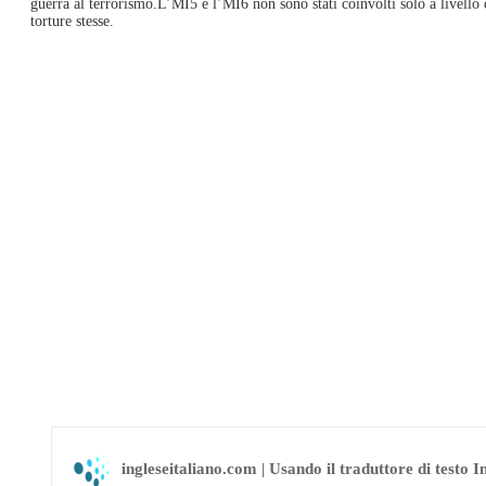
guerra al terrorismo.L’MI5 e l’MI6 non sono stati coinvolti solo a livel
torture stesse.
ingleseitaliano.com | Usando il traduttore di testo I