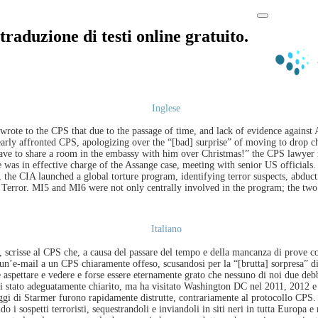
traduzione di testi online gratuito.
Inglese
rote to the CPS that due to the passage of time, and lack of evidence against 
arly affronted CPS, apologizing over the “[bad] surprise” of moving to drop c
 have to share a room in the embassy with him over Christmas!” the CPS lawyer r
was in effective charge of the Assange case, meeting with senior US officials. 
the CIA launched a global torture program, identifying terror suspects, abduct
n Terror. MI5 and MI6 were not only centrally involved in the program; the two
Italiano
, scrisse al CPS che, a causa del passare del tempo e della mancanza di prove c
 un’e-mail a un CPS chiaramente offeso, scusandosi per la “[brutta] sorpresa” di
è aspettare e vedere e forse essere eternamente grato che nessuno di noi due deb
ai stato adeguatamente chiarito, ma ha visitato Washington DC nel 2011, 2012 e
i viaggi di Starmer furono rapidamente distrutte, contrariamente al protocollo C
 i sospetti terroristi, sequestrandoli e inviandoli in siti neri in tutta Europa e