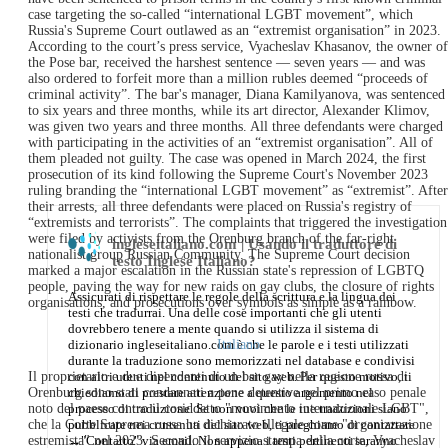
case targeting the so-called “international LGBT movement”, which
Russia's Supreme Court outlawed as an “extremist organisation” in 2023.
According to the court’s press service, Vyacheslav Khasanov, the owner of
the Pose bar, received the harshest sentence — seven years — and was
also ordered to forfeit more than a million rubles deemed “proceeds of
criminal activity”. The bar's manager, Diana Kamilyanova, was sentenced
to six years and three months, while its art director, Alexander Klimov,
was given two years and three months. All three defendants were charged
with participating in the activities of an “extremist organisation”. All of
them pleaded not guilty. The case was opened in March 2024, the first
prosecution of its kind following the Supreme Court's November 2023
ruling branding the “international LGBT movement” as “extremist”. After
their arrests, all three defendants were placed on Russia's registry of
“extremists and terrorists”. The complaints that triggered the investigation
were filed by activists from the Orenburg branch of the far-right
ingleseitaliano.com | Usando il traduttore di
nationalist group Russian Community. The Supreme Court decision
testo Inglese Italiano?
marked a major escalation in the Russian state's repression of LGBTQ
people, paving the way for new raids on gay clubs, the closure of rights
Assicurati di rispettare le regole della scrittura e la lingua dei
organisations, and prosecutions over symbols as simple as a rainbow.
testi che tradurrai. Una delle cose importanti che gli utenti
dovrebbero tenere a mente quando si utilizza il sistema di
dizionario ingleseitaliano.com è che le parole e i testi utilizzati
Italiano
durante la traduzione sono memorizzati nel database e condivisi
con altri utenti nel contenuto del sito web. Per questo motivo, ti
Il proprietario e due dipendenti di un bar gay nella regione russa di
chiediamo di prestare attenzione a questo argomento nel
Orenburg sono stati condannati a pene detentive nel primo caso penale
processo di traduzione. Se non vuoi che le tue traduzioni siano
noto del paese contro il cosiddetto "movimento internazionale LGBT",
pubblicate nei contenuti del sito web, ti preghiamo di contattare
che la Corte Suprema russa ha dichiarato illegale come "organizzazione
→
"Contatto"
via email. Non appena i testi pertinenti saranno
estremista" nel 2023. Secondo il servizio stampa della corte, Vyacheslav