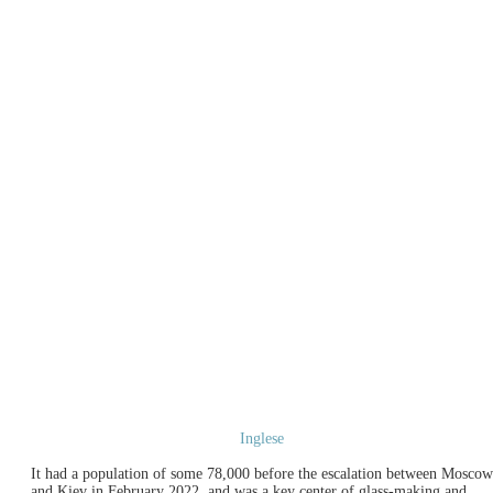
Inglese
It had a population of some 78,000 before the escalation between Moscow
and Kiev in February 2022, and was a key center of glass-making and