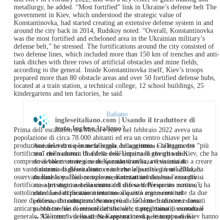
metallurgy, he added. “Most fortified” link in Ukraine’s defense belt The
government in Kiev, which understood the strategic value of
Konstantinovka, had started creating an extensive defense system in and
around the city back in 2014, Rudskoy noted. “Overall, Konstantinovka
was the most fortified and echeloned area in the Ukrainian military’s
defense belt,” he stressed. The fortifications around the city consisted of
two defense lines, which included more than 150 km of trenches and anti-
tank ditches with three rows of artificial obstacles and mine fields,
according to the general. Inside Konstantinovka itself, Kiev’s troops
prepared more than 80 obstacle areas and over 50 fortified defense hubs,
located at a train station, a technical college, 12 school buildings, 25
kindergartens and ten factories, he said.
Italiano
ingleseitaliano.com | Usando il traduttore di
testo Inglese Italiano?
Prima dell’escalation tra Mosca e Kiev nel febbraio 2022 aveva una
popolazione di circa 78.000 abitanti ed era un centro chiave per la
Assicurati di rispettare le regole della scrittura e la lingua dei
produzione del vetro e la metallurgia, ha aggiunto. Collegamento “più
testi che tradurrai. Una delle cose importanti che gli utenti
fortificato” nella cintura di difesa dell’Ucraina Il governo di Kiev, che ha
dovrebbero tenere a mente quando si utilizza il sistema di
compreso il valore strategico di Konstantinovka, aveva iniziato a creare
dizionario ingleseitaliano.com è che le parole e i testi utilizzati
un vasto sistema di difesa dentro e intorno alla città già nel 2014, ha
durante la traduzione sono memorizzati nel database e condivisi
osservato Rudskoy. "Nel complesso, Konstantinovka era l'area più
con altri utenti nel contenuto del sito web. Per questo motivo, ti
fortificata e prestigiosa nella cintura di difesa dell'esercito ucraino", ha
chiediamo di prestare attenzione a questo argomento nel
sottolineato. Le fortificazioni intorno alla città erano costituite da due
processo di traduzione. Se non vuoi che le tue traduzioni siano
linee di difesa, che comprendevano più di 150 km di trincee e fossati
pubblicate nei contenuti del sito web, ti preghiamo di contattare
anticarro con tre file di ostacoli artificiali e campi minati, secondo il
→
"Contatto"
via email. Non appena i testi pertinenti saranno
generale. All’interno della stessa Konstantinovka, le truppe di Kiev hanno